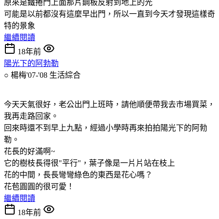
原來是鐵捲門上面那片鋼板反射到地上的光
可能是以前都沒有這麼早出門，所以一直到今天才發現這樣奇
特的景象
繼續閱讀
18年前
陽光下的阿勃勒
○ 楊梅'07-'08
生活綜合
今天天氣很好，老公出門上班時，請他順便帶我去市場買菜，
我再走路回家。
回來時還不到早上九點，經過小學時再來拍拍陽光下的阿勃
勒。
花長的好滿啊~
它的樹枝長得很"平行"，葉子像是一片片站在枝上
花的中間，長長彎彎綠色的東西是花心嗎？
花苞圓圓的很可愛！
繼續閱讀
18年前