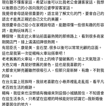
現在聽不懂客家話，希望以後可以比我老公會講客家話，我想
以後跟自己的小孩向我的公婆學習客家話。
我覺得會母語是很重要的，語言是了解文化的門，要會自己的
語言才能真正親近自己文化的美麗。
我很慶幸自己從小在家裡說母語，能聽得懂一些很有趣的形容
詞，能夠玩味再三。
轉個彎，我走近火車站前面最熱鬧的那條路上，看到很多商家
剛開店門，接上滿滿招牌很熱鬧。
有屈臣氏、康是美、金石堂..很多以後可以常常光顧的店面。
這也是我第一次從楊梅火車站搭車吧！
老老舊舊的火車站，月台上的椅子蠻破舊的，加上天氣陰涼、
天色又暗，真是好懷舊的景色，這也是我喜歡的。
大都會光鮮亮麗雖然很吸引人，但那只是新鮮、有趣，不對我
的味。
在台北當上班族時，我就老喜歡在小巷弄裡亂走亂逛，看平凡
老百姓生活的痕跡。
楊梅，我從來也沒想過有機緣來到這個小城鎮居住，不知道會
在這生活多久，只希望在這裡的時候能好好認識它─我新婚後
將要居住的地方。