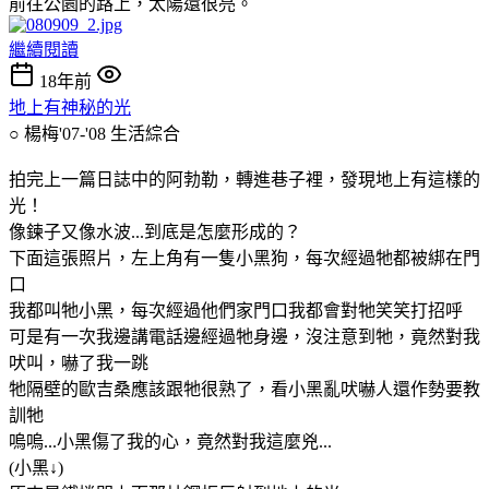
前往公園的路上，太陽還很亮。
繼續閱讀
18年前
地上有神秘的光
○ 楊梅'07-'08
生活綜合
拍完上一篇日誌中的阿勃勒，轉進巷子裡，發現地上有這樣的
光！
像鍊子又像水波...到底是怎麼形成的？
下面這張照片，左上角有一隻小黑狗，每次經過牠都被綁在門
口
我都叫牠小黑，每次經過他們家門口我都會對牠笑笑打招呼
可是有一次我邊講電話邊經過牠身邊，沒注意到牠，竟然對我
吠叫，嚇了我一跳
牠隔壁的歐吉桑應該跟牠很熟了，看小黑亂吠嚇人還作勢要教
訓牠
嗚嗚...小黑傷了我的心，竟然對我這麼兇...
(小黑↓)