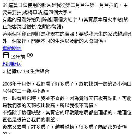
※ 這篇日誌使用的照片是我從第二月台往第一月台拍的，主
要是要拍[楊梅車站]這四個大字。
有趣的是剛好拍到[跨越]兩個大紅字！(其實原本是火車站[禁
止旅客跨越鐵軌]之類的警語)
這兩個字卻正剛好是我現在的寫照！要從我原生的家跨越到另
外一個家裡，開始不同的生活以及新的人際關係。
繼續閱讀
19年前
粉刷新居
○ 楊梅'07-'08
生活綜合
2006年十月份，我們看了好多房子，終於找到一層適合小倆口
居住的三十幾坪小窩。
第一眼看到它時，我並不喜歡，因為覺得天花板有點低，可能
是我們家的天花板比較高，所以我很不習慣。
不過除了這個缺點，其實它的坪數跟格局都蠻理想的，地理位
置也是很符合我們的期望。
後來又去看了許多房子，越看越糟，很多房子隔局都超奇怪