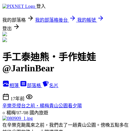
登入
我的部落格
我的部落格後台
我的帳號
登出
手工泰迪熊‧手作娃娃
@JarlinBear
相簿
部落格
名片
17年前
辛樂克侵台之前‧楊梅貴山公園看夕陽
○ 楊梅'07-'08
國內旅遊
在辛樂克颱風來之前，我們去了一趟貴山公園。傍晚五點多在