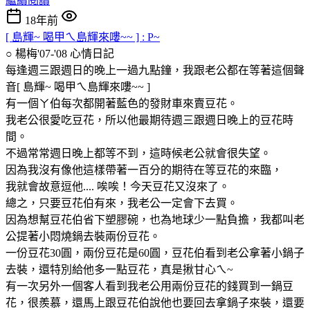
繼續閱讀
18年前
[ 島輝~ 喝甲ㄟ島輝來嘍~~ ] : P~
○ 楊梅'07-'08
心情日記
每逢週三跟週日的晚上一過九點鐘，我跟老公都在等著這個聲
音[ 島輝~ 喝甲ㄟ島輝來嘍~~ ]
有一個ㄚ伯每次都開著藍色的發財車來賣豆花。
我老公很愛吃豆花，所以他最期待週三跟週日晚上的豆花時
間。
不過常常週日晚上都等不到，這時候老公就會很失望。
因為我沒有像他這樣帶著一百分的期待在等豆花的來臨，
我就會故意逗他.... 唉唉！今天豆花又沒來了。
總之，只要豆花伯有來，我老公一定會下去買。
因為想幫豆花伯省下塑膠碗，也為地球少一點負擔，我都叫老
公提著小悶燒鍋去裝兩份豆花。
一份豆花30圓，兩份豆花是60圓，豆花伯看到老公拿著小鍋子
去裝，還特別給他多一點豆花，真是揪甘心ㄟ~
有一次另外一個客人看到我老公用兩份豆花的錢買到一鍋豆
花，很羨慕，還馬上跟豆花伯說他也要回去拿鍋子來裝，還要