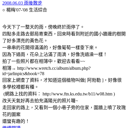
2008.06.03 雨後散步
○ 楊梅'07-'08
生活綜合
今天下了一整天的雨，傍晚終於雨停了。
四點多走路去郵局寄東西，回來時看到附近的國小牆邊的樹開
了好多漂亮的黃色花。
一串串的花開得滿滿的，好像葡萄一樣垂下來。
因為下過雨，花朵上沾滿了雨滴，好像洗過澡一樣！
拍了一些照片都在相簿中，歡迎去看看~~
相簿→ http://www.wretch.cc/album/album.php?
id=jarlinpics&book=78
回家上網查了資料，才知道這個植物叫做[ 阿勃勒 ]，好像很
多學校裡都有種。
(網路上找的資料： http://www.ftn.ks.edu.tw/b11/w08.htm )
改天天氣好再去拍充滿陽光的照片囉~
走回家的路上，又看到一個小巷子旁的住家，圍牆上噴了玫瑰
花的圖案
還蠻有趣的！