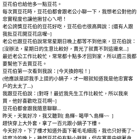
豆花伯也給他多一點豆花。
每次買豆花時，豆花伯都會跟老公小聊一下，我想老公對他的
忠實程度也讓他揪甘心ㄟ吧！
老公誇獎豆花伯的豆花好吃，豆花伯也很高興說：[還有人跟
我批豆花開豆花店喔~]
老公也跟豆花伯說常常星期日晚上都等不到他來，豆花伯說：
[沒辦法，星期日的生意比較好，賣光了就賣不到這邊來...]
最近老公工作比較忙，常常都十點多才回到家，所以週三我都
要幫他下去買豆花。
豆花伯第一次看到我說：[今天換妳啦！]
(他應該是認我手上提的小鍋子，才一眼就知道我是他忠實客
戶的太太了...)
我跟豆花伯說：[對呀！最近我先生工作比較忙，所以我來
買，他好喜歡吃豆花啊~]
豆花伯都會跟我隨意聊聊...
昨天，天氣好冷，我又聽到[ 島輝~ 喝甲ㄟ島輝~~ ]
趕快穿上大外套，拿了一百元跟小鍋子下樓。
今天好冷，下了樓才知道外面下著毛毛細雨，我也只好衝了~
這麼冷的晚上，雖然豆花伯有點小胖胖，但在寒風中縮著身