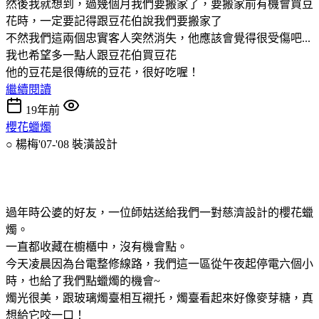
然後我就想到，過幾個月我們要搬家了，要搬家前有機會買豆
花時，一定要記得跟豆花伯說我們要搬家了
不然我們這兩個忠實客人突然消失，他應該會覺得很受傷吧...
我也希望多一點人跟豆花伯買豆花
他的豆花是很傳統的豆花，很好吃喔！
繼續閱讀
19年前
櫻花蠟燭
○ 楊梅'07-'08
裝潢設計
過年時公婆的好友，一位師姑送給我們一對慈濟設計的櫻花蠟
燭。
一直都收藏在櫥櫃中，沒有機會點。
今天凌晨因為台電整修線路，我們這一區從午夜起停電六個小
時，也給了我們點蠟燭的機會~
燭光很美，跟玻璃燭臺相互襯托，燭臺看起來好像麥芽糖，真
想給它咬一口！