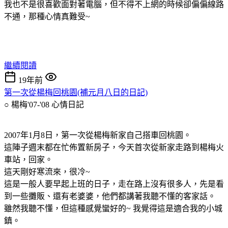
我也不是很喜歡面對著電腦，但不得不上網的時候卻偏偏線路
不通，那種心情真難受~
繼續閱讀
19年前
第一次從楊梅回桃園(補元月八日的日記)
○ 楊梅'07-'08
心情日記
2007年1月8日，第一次從楊梅新家自己搭車回桃園。
這陣子週末都在忙佈置新房子，今天首次從新家走路到楊梅火
車站，回家。
這天剛好寒流來，很冷~
這是一般人要早起上班的日子，走在路上沒有很多人，先是看
到一些攤販、還有老婆婆，他們都講著我聽不懂的客家話。
雖然我聽不懂，但這種感覺蠻好的~ 我覺得這是適合我的小城
鎮。