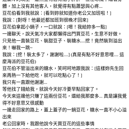
體，加上沒有其他客人，就覺得有點蕭瑟與心疼...
豆花伯看到我就說：[看到妳就知道你老公又加班啦！]
我說：[對呀！他最近都加班到很晚才回來]
豆花伯拿起小鍋子，一口就說：[嗯！我給妳多一點]
一邊聊天，說天氣冷大家都懶得出門買豆花，生意不好做。
只見他一直裝豆花、裝甜豆子、裝糖水....挖！竟然裝到溢出
來！嚇我一跳~
我說：[挖！裝太多了，謝謝啦....] (真是有點不好意思哩.... 這
麼海派的豆花伯)
豆花伯不管溢出來的糖水，笑呵呵地跟我說：[這樣妳先生回
來再熱一下給他吃，就可以吃點心了！]
我只有一直跟他謝謝...
等他找了錢給我，就說今天好冷要早點回家了。
今天來這邊他只賺了這兩份豆花，還給我那麼多... 真是讓我覺
得不好意思又很感動
一邊走回家的路上，蓋上蓋子的一鍋豆花，糖水一直不小心溢
出來
老公回家時，我跟他說今天買豆花的這些事情